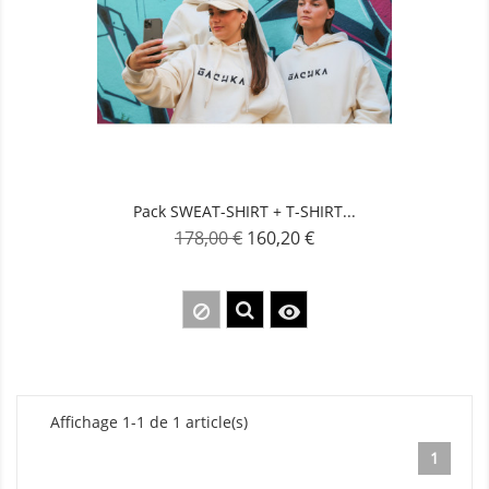
Pack SWEAT-SHIRT + T-SHIRT...
178,00 €
160,20 €
Prix
Prix
de
base

Affichage 1-1 de 1 article(s)
1