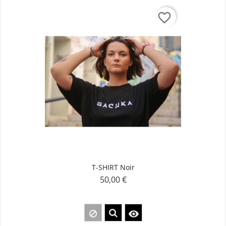
favorite_border
T-SHIRT Noir
50,00 €
Prix
