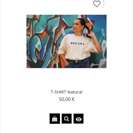
favorite_border
T-SHIRT Natural
50,00 €
Prix
