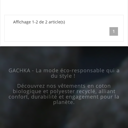
Affichage 1-2 de 2 article(s)
1
GACHKA - La mode éco-responsable qui a
du style !
Découvrez nos vêtements en coton
biologique et polyester recyclé, alliant
confort, durabilité et engagement pour la
planète.