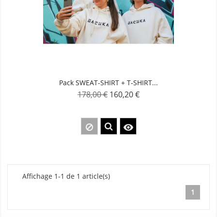
Pack SWEAT-SHIRT + T-SHIRT...
178,00 €
160,20 €
Prix
Prix
de
base

Affichage 1-1 de 1 article(s)
1