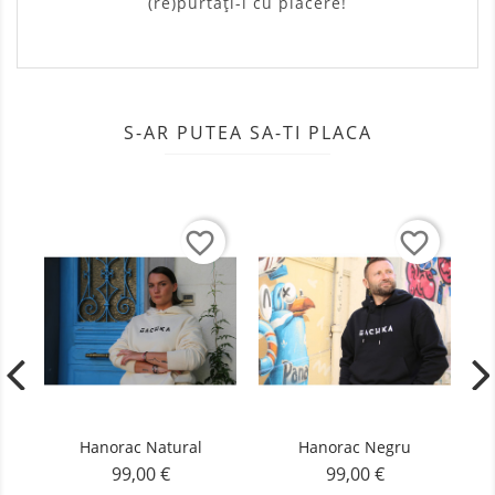
(re)purtați-l cu plăcere!
S-AR PUTEA SA-TI PLACA
favorite_border
favorite_border
Hanorac Natural
Hanorac Negru
99,00 €
99,00 €
Pret
Pret