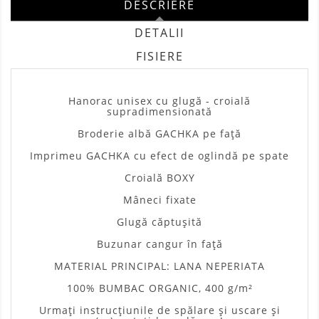
DESCRIERE
DETALII
FISIERE
Hanorac unisex cu glugă - croială
supradimensionată
Broderie albă GACHKA pe față
Imprimeu GACHKA cu efect de oglindă pe spate
Croială BOXY
Mâneci fixate
Glugă căptușită
Buzunar cangur în față
MATERIAL PRINCIPAL: LANA NEPERIATA
100% BUMBAC ORGANIC, 400 g/m²
Urmați instrucțiunile de spălare și uscare și