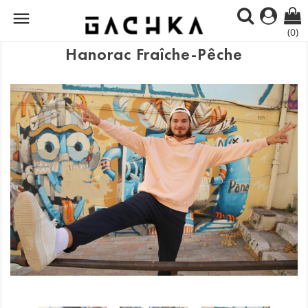

(0)
Hanorac Fraîche-Pêche