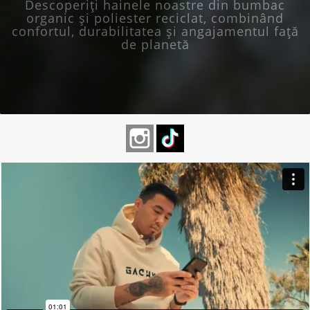
Descoperiți hainele noastre din bumbac
organic și poliester reciclat, combinând
confortul, durabilitatea și angajamentul față
de planetă
Instagram
TikTok