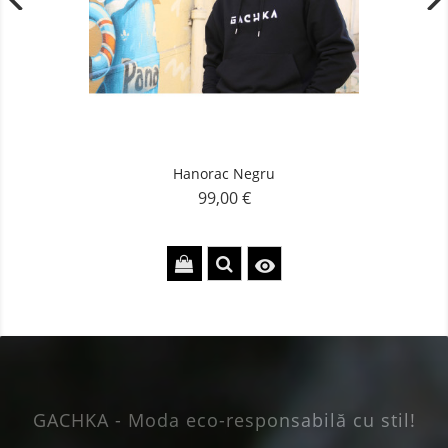
Hanorac Negru
99,00 €
Pret

GACHKA - Moda eco-responsabilă cu stil!