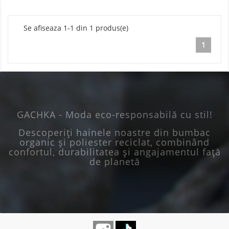
Se afiseaza 1-1 din 1 produs(e)
1
GACHKA - Moda eco-responsabilă cu stil!
Descoperiți hainele noastre din bumbac
organic și poliester reciclat, combinând
confortul, durabilitatea și angajamentul față
de planetă
Instagram
TikTok