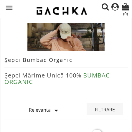

(0)
Șepci Bumbac Organic
Șepci Mărime Unică 100%
BUMBAC
ORGANIC

FILTRARE
Relevanta