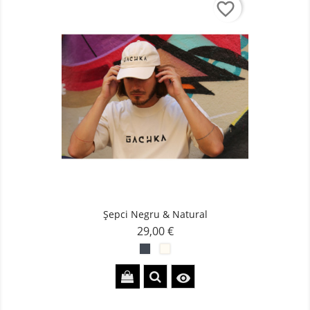
favorite_border
Șepci Negru & Natural
29,00 €
Pret
Black
Natural
