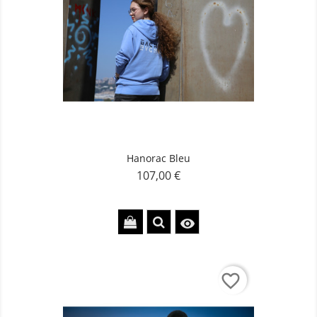
Hanorac Bleu
107,00 €
Pret

favorite_border