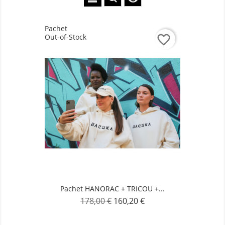
Pachet
Out-of-Stock
favorite_border
Pachet HANORAC + TRICOU +...
178,00 €
160,20 €
Pret
Pret
de