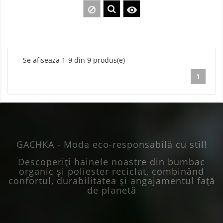
baza

Se afiseaza 1-9 din 9 produs(e)
1
GACHKA - Moda eco-responsabilă cu stil!
Descoperiți hainele noastre din bumbac
organic și poliester reciclat, combinând
confortul, durabilitatea și angajamentul față
de planetă